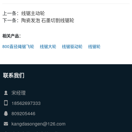
上一条：
线锯主动轮
下一条：
陶瓷发泡 石墨切割线锯轮
相关产品：
800直径绳锯飞轮
线锯大轮
线锯驱动轮
线锯轮
联系我们
宋经理
18562697333
809205446
kangdasongen@126.com